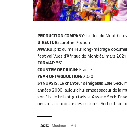
La Rue du Mont Cénis
PRODUCTION COMPANY:
Caroline Pochon
DIRECTOR:
prix du meilleur long-métrage document
AWARD:
festival Vues d’Afrique de Montréal mars 2021
56'
FORMAT:
France
COUNTRY OF ORIGIN:
2020
YEAR OF PRODUCTION:
Le chanteur sénégalais Zale Seck, ma
SYNOPSIS:
années 2000, aujourd’hui ambassadeur de la mu
son fils, le brillant guitariste Assane Seck. E
oeuvre la rencontre des cultures. Surtout, un 
Tags:
Musique
Art