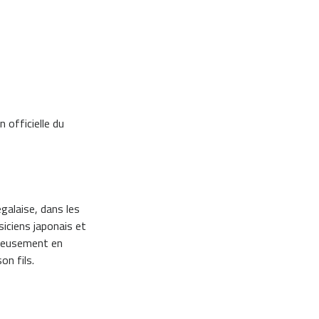
 officielle du
égalaise, dans les
iciens japonais et
joyeusement en
on fils.